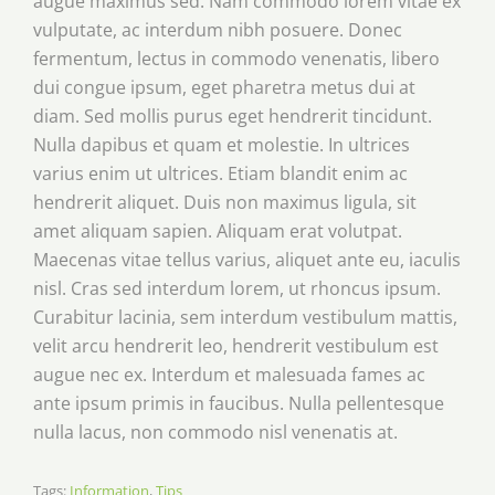
augue maximus sed. Nam commodo lorem vitae ex
vulputate, ac interdum nibh posuere. Donec
fermentum, lectus in commodo venenatis, libero
dui congue ipsum, eget pharetra metus dui at
diam. Sed mollis purus eget hendrerit tincidunt.
Nulla dapibus et quam et molestie. In ultrices
varius enim ut ultrices. Etiam blandit enim ac
hendrerit aliquet. Duis non maximus ligula, sit
amet aliquam sapien. Aliquam erat volutpat.
Maecenas vitae tellus varius, aliquet ante eu, iaculis
nisl. Cras sed interdum lorem, ut rhoncus ipsum.
Curabitur lacinia, sem interdum vestibulum mattis,
velit arcu hendrerit leo, hendrerit vestibulum est
augue nec ex. Interdum et malesuada fames ac
ante ipsum primis in faucibus. Nulla pellentesque
nulla lacus, non commodo nisl venenatis at.
Tags:
Information
,
Tips